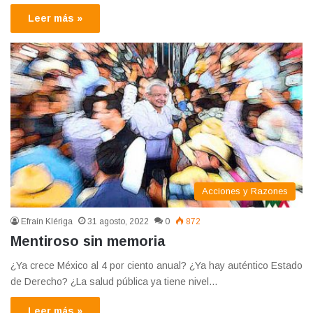
Leer más »
Acciones y Razones
Efraín Klériga
31 agosto, 2022
0
872
Mentiroso sin memoria
¿Ya crece México al 4 por ciento anual? ¿Ya hay auténtico Estado
de Derecho? ¿La salud pública ya tiene nivel…
Leer más »