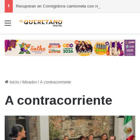
Recuperan en Corregidora camioneta con reporte de robo en San Miguel de Allende
Menú
Inicio
/
Mirador
/
A contracorriente
A contracorriente