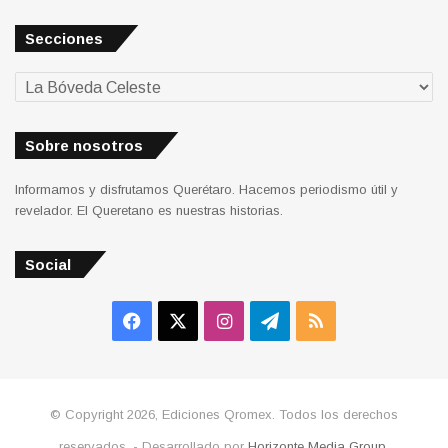
Secciones
Secciones
Sobre nosotros
Informamos y disfrutamos Querétaro. Hacemos periodismo útil y
revelador. El Queretano es nuestras historias.
Social
Facebook
X
Instagram
Telegram
RSS
© Copyright 2026, Ediciones Qromex. Todos los derechos
reservados. - Desarrollado por
Horizonte Media Group
.