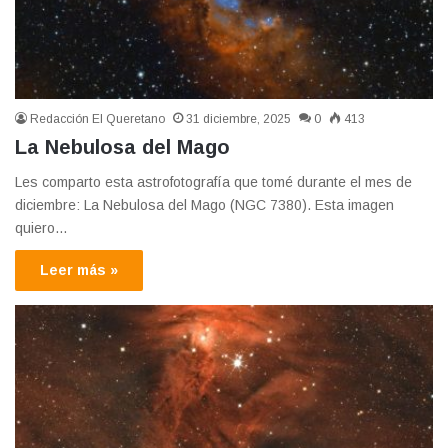
Redacción El Queretano
31 diciembre, 2025
0
413
La Nebulosa del Mago
Les comparto esta astrofotografía que tomé durante el mes de
diciembre: La Nebulosa del Mago (NGC 7380). Esta imagen
quiero…
Leer más »