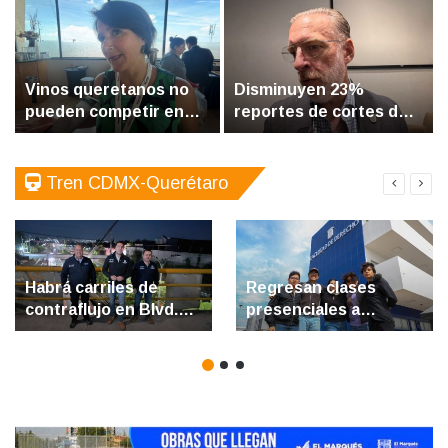
Vinos queretanos no
Disminuyen 23%
pueden competir en
reportes de cortes de
precio contra vinos
energía en la industria,
extranjeros por carga
asegura Del Prete
fiscal
Tren CDMX-Querétaro
Habrá carriles de
Regresan clases
contraflujo en Blvd.
presenciales a
Bernardo Quintana
campus de la UAQ
por obras del tren