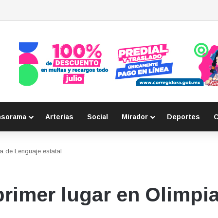
e respeto a adultos mayores a primarias
nsorama
Arterias
Social
Mirador
Deportes
C
a de Lenguaje estatal
rimer lugar en Olimpi