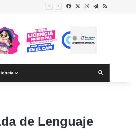
Facebook
X
Instagram
Telegram
RSS
Buscar por
iencia
ada de Lenguaje