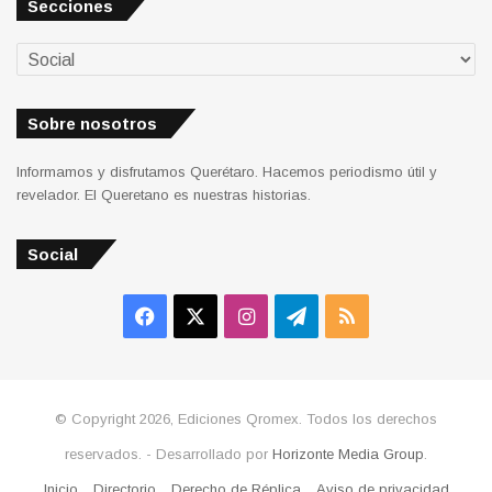
Sobre nosotros
Informamos y disfrutamos Querétaro. Hacemos periodismo útil y
revelador. El Queretano es nuestras historias.
Social
Facebook
X
Instagram
Telegram
RSS
© Copyright 2026, Ediciones Qromex. Todos los derechos
reservados. - Desarrollado por
Horizonte Media Group
.
Inicio
Directorio
Derecho de Réplica
Aviso de privacidad
Facebook
X
Instagram
Telegram
RSS