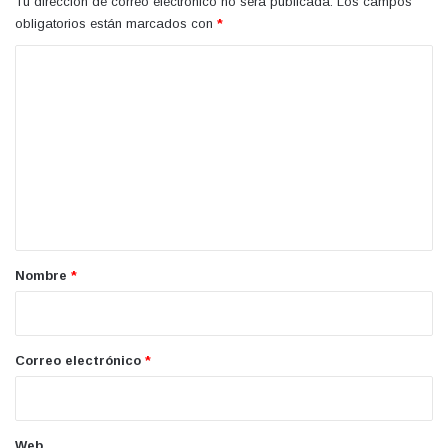
Tu dirección de correo electrónico no será publicada.
Los campos
obligatorios están marcados con
*
C
o
m
e
n
t
a
r
Nombre
*
i
o
*
Correo electrónico
*
Web