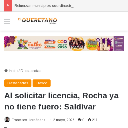
Refuerzan municipios coordinación por la seguridad durante sesión estatal realizada en La Llave
Menú
Inicio
/
Destacadas
Destacadas
Tráfico
Al solicitar licencia, Rocha ya
no tiene fuero: Saldívar
Francisco Hernández
2 mayo, 2026
0
211