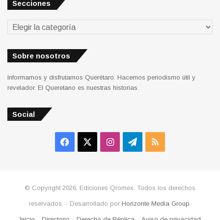
Secciones
Secciones
Sobre nosotros
Informamos y disfrutamos Querétaro. Hacemos periodismo útil y
revelador. El Queretano es nuestras historias.
Social
Facebook
X
Instagram
Telegram
RSS
© Copyright 2026, Ediciones Qromex. Todos los derechos
reservados. - Desarrollado por
Horizonte Media Group
.
Inicio
Directorio
Derecho de Réplica
Aviso de privacidad