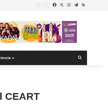
Facebook
X
Instagram
Telegram
RSS
Buscar por
iencia
el CEART