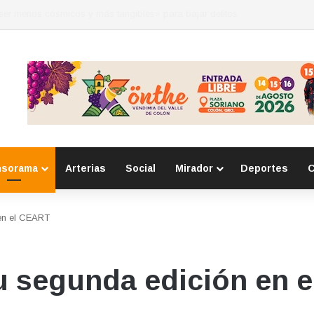
 por la seguridad durante sesión estatal realizada en La Llave
nsorama
Arterias
Social
Mirador
Deportes
C
 en el CEART
su segunda edición en 