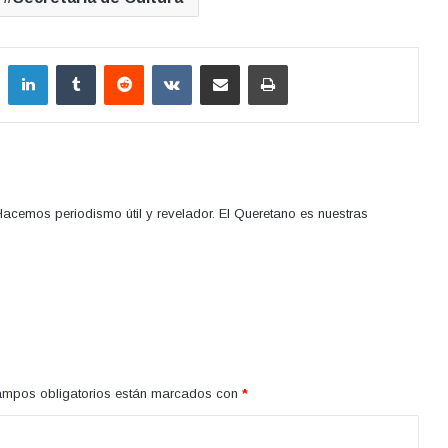
LinkedIn
Tumblr
Reddit
VKontakte
Compartir por correo electrónico
Imprimir
acemos periodismo útil y revelador. El Queretano es nuestras
ampos obligatorios están marcados con
*