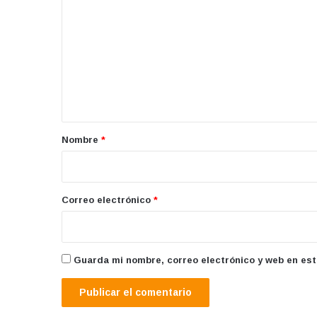
o
m
e
n
t
a
r
Nombre
*
i
o
*
Correo electrónico
*
Guarda mi nombre, correo electrónico y web en es