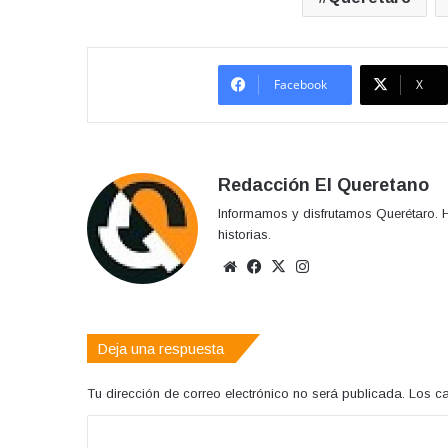
Facebook
X
Redacción El Queretano
Informamos y disfrutamos Querétaro. H
historias.
Sitio
Facebook
X
Instagram
web
Deja una respuesta
Tu dirección de correo electrónico no será publicada.
Los c
C