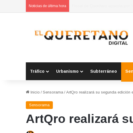
Refuerzan municipios coordinación
Noticias de última hora
Tráfico
Urbanismo
Subterráneo
Se
Inicio
/
Sensorama
/
ArtQro realizará su segunda edición
Sensorama
ArtQro realizará 