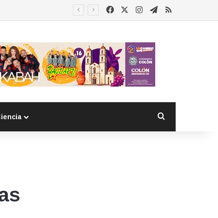
Facebook
X
Instagram
Telegram
RSS
Buscar por
iencia
as