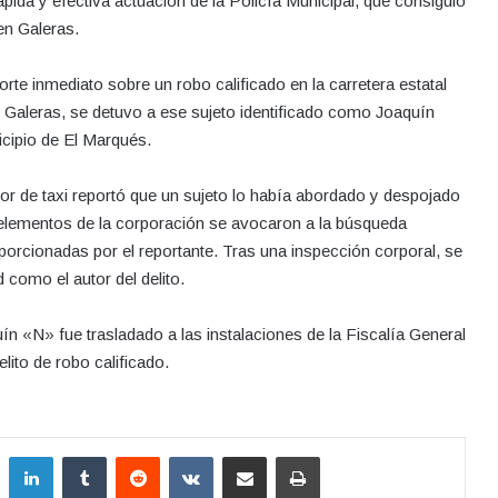
pida y efectiva actuación de la Policía Municipal, que consiguió
en Galeras.
rte inmediato sobre un robo calificado en la carretera estatal
de Galeras, se detuvo a ese sujeto identificado como Joaquín
cipio de El Marqués.
r de taxi reportó que un sujeto lo había abordado y despojado
elementos de la corporación se avocaron a la búsqueda
roporcionadas por el reportante. Tras una inspección corporal, se
 como el autor del delito.
ín «N» fue trasladado a las instalaciones de la Fiscalía General
lito de robo calificado.
LinkedIn
Tumblr
Reddit
VKontakte
Compartir por correo electrónico
Imprimir