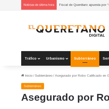
Refuerzan municipios coordinación
Noticias de última hora
Tráfico
Urbanismo
Subterráneo
Se
Inicio
/
Subterráneo
/
Asegurado por Robo Calificado en G
Subterráneo
Asegurado por Ro