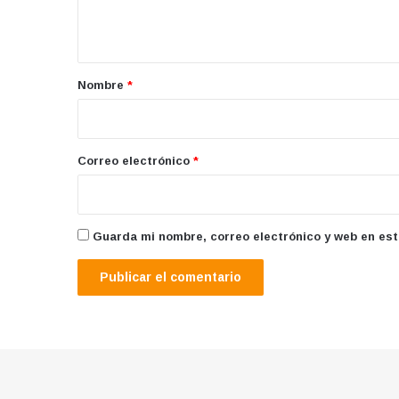
t
a
r
Nombre
*
i
o
*
Correo electrónico
*
Guarda mi nombre, correo electrónico y web en es