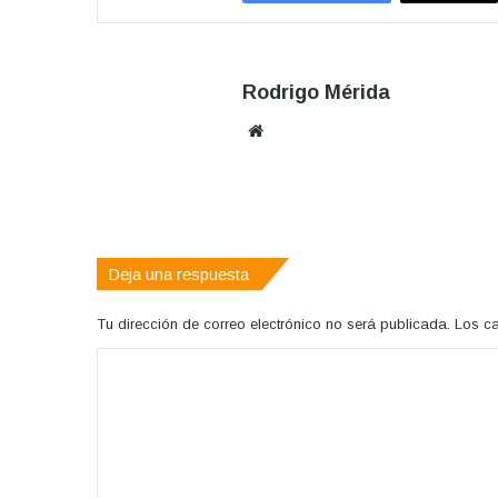
Rodrigo Mérida
Sitio
web
Deja una respuesta
Tu dirección de correo electrónico no será publicada.
Los c
C
o
m
e
n