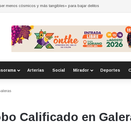
 por la seguridad durante sesión estatal realizada en La Llave
nsorama
Arterias
Social
Mirador
Deportes
C
aleras
bo Calificado en Galer