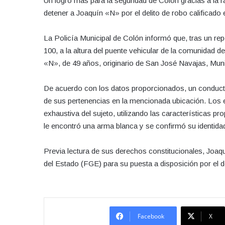
Un logro más para la seguridad de Colón gracias a la rá
detener a Joaquín «N» por el delito de robo calificado 
La Policía Municipal de Colón informó que, tras un repo
100, a la altura del puente vehicular de la comunidad 
«N», de 49 años, originario de San José Navajas, Muni
De acuerdo con los datos proporcionados, un conducto
de sus pertenencias en la mencionada ubicación. Los 
exhaustiva del sujeto, utilizando las características p
le encontró una arma blanca y se confirmó su identidad
Previa lectura de sus derechos constitucionales, Joaqu
del Estado (FGE) para su puesta a disposición por el de
Facebook
X