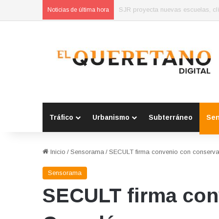
Concluyen cursos de autoempleo 
Noticias de última hora
Tráfico
Urbanismo
Subterráneo
Se
Inicio
/
Sensorama
/
SECULT firma convenio con conserva
Sensorama
SECULT firma con