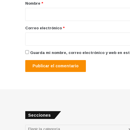
r
Nombre
*
i
o
*
Correo electrónico
*
Guarda mi nombre, correo electrónico y web en es
Secciones
Secciones