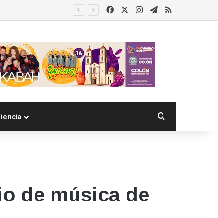
Facebook
X
Instagram
Telegram
RSS
Buscar por
iencia
io de música de