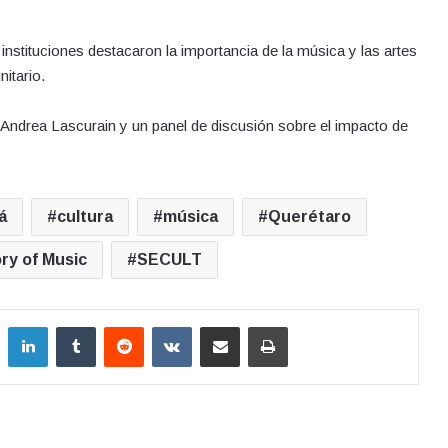
instituciones destacaron la importancia de la música y las artes
itario.
a Andrea Lascurain y un panel de discusión sobre el impacto de
á
cultura
música
Querétaro
ry of Music
SECULT
LinkedIn
Tumblr
Reddit
VKontakte
Compartir por correo electrónico
Imprimir