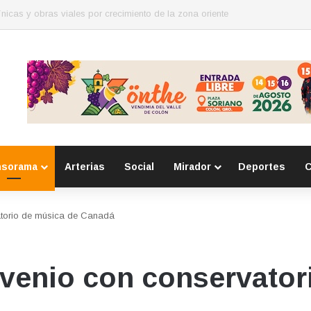
para mujeres en Huimilpan
nsorama
Arterias
Social
Mirador
Deportes
C
torio de música de Canadá
venio con conservator