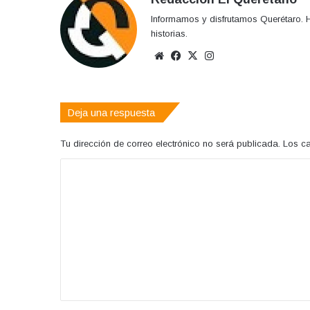
Informamos y disfrutamos Querétaro. H
historias.
Sitio
Facebook
X
Instagram
web
Deja una respuesta
Tu dirección de correo electrónico no será publicada.
Los c
C
o
m
e
n
t
a