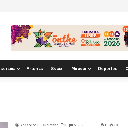
eso por homicidio calificado ocurrido en la colonia Lázaro Cárdenas
nsorama
Arterias
Social
Mirador
Deportes
C
Redacción El Queretano
30 julio, 2026
0
109