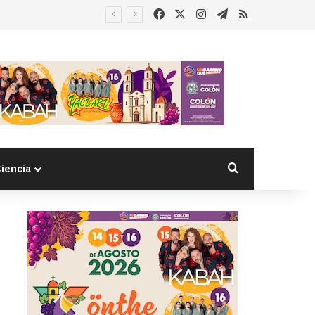
Facebook
X
Instagram
Telegram
RSS
Buscar por
iencia