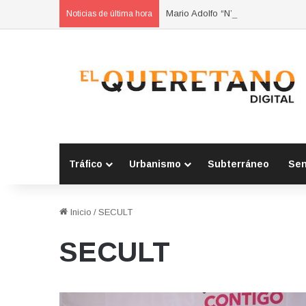
Mario Adolfo “N” vinculado a proc
Noticias de última hora
Tráfico
Urbanismo
Subterráneo
Se
Inicio
/
SECULT
SECULT