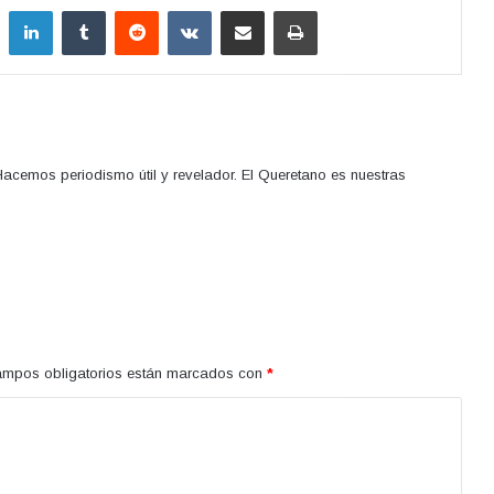
LinkedIn
Tumblr
Reddit
VKontakte
Compartir por correo electrónico
Imprimir
acemos periodismo útil y revelador. El Queretano es nuestras
ampos obligatorios están marcados con
*