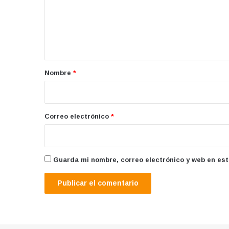
e
n
t
a
r
Nombre
*
i
o
*
Correo electrónico
*
Guarda mi nombre, correo electrónico y web en es