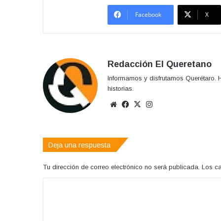
Facebook
X
Redacción El Queretano
Informamos y disfrutamos Querétaro. H
historias.
Sitio
Facebook
X
Instagram
web
Deja una respuesta
Tu dirección de correo electrónico no será publicada.
Los c
C
o
m