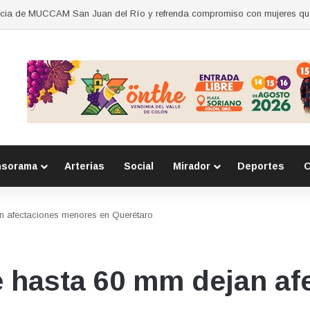
nsorama
Arterias
Social
Mirador
Deportes
C
n afectaciones menores en Querétaro
e hasta 60 mm dejan af