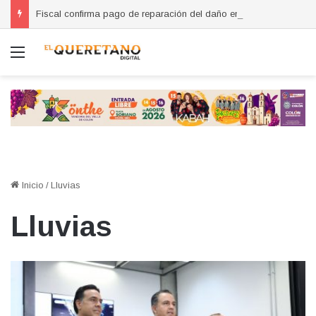
Fiscal confirma pago de reparación del daño en caso de “La Mufasa”; monto permanecerá reservado
Menú
Inicio
/
Lluvias
Lluvias