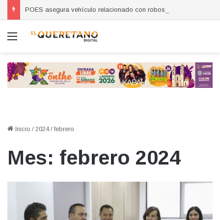
POES asegura vehículo relacionado con robos a comercio con violencia en Querétaro y Guanajuato; hay un detenido
Menú
Inicio
/
2024
/
febrero
Mes:
febrero 2024