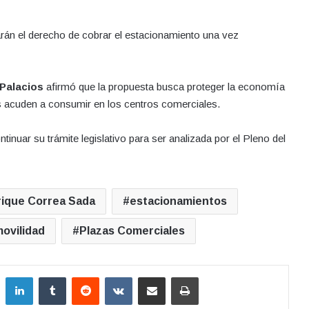
rán el derecho de cobrar el estacionamiento una vez
Palacios
afirmó que la propuesta busca proteger la economía
es acuden a consumir en los centros comerciales.
tinuar su trámite legislativo para ser analizada por el Pleno del
ique Correa Sada
estacionamientos
ovilidad
Plazas Comerciales
LinkedIn
Tumblr
Reddit
VKontakte
Compartir por correo electrónico
Imprimir