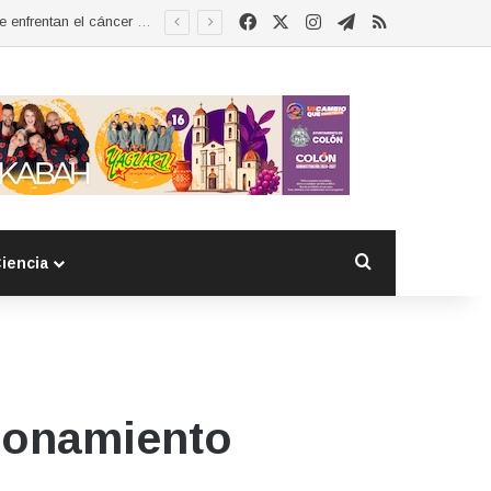
Facebook
X
Instagram
Telegram
RSS
Esther Ramírez asume la presidencia de MUCCAM San Juan del Río y refrenda compromiso con mujeres que enfrentan el cáncer de mama
Buscar por
iencia
cionamiento