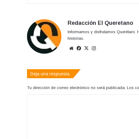
Redacción El Queretano
Informamos y disfrutamos Querétaro. H
historias.
Sitio
Facebook
X
Instagram
web
Deja una respuesta
Tu dirección de correo electrónico no será publicada.
Los c
C
o
m
e
n