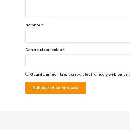
t
a
r
Nombre
*
i
o
*
Correo electrónico
*
Guarda mi nombre, correo electrónico y web en es