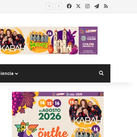
Facebook
X
Instagram
Telegram
RSS
Buscar por
iencia