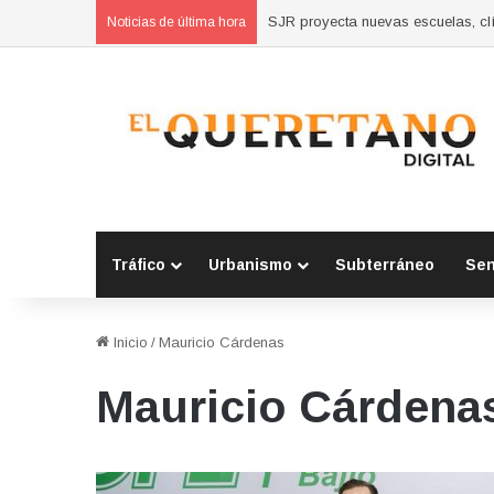
Concluyen cursos de autoempleo 
Noticias de última hora
Tráfico
Urbanismo
Subterráneo
Se
Inicio
/
Mauricio Cárdenas
Mauricio Cárdena