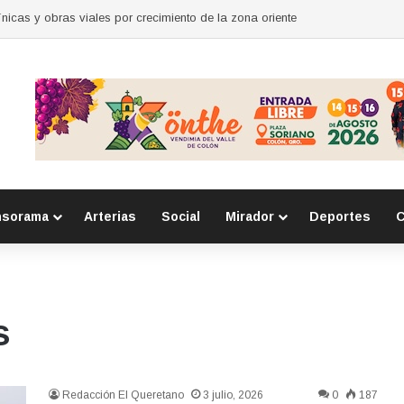
para mujeres en Huimilpan
nsorama
Arterias
Social
Mirador
Deportes
C
s
Redacción El Queretano
3 julio, 2026
0
187