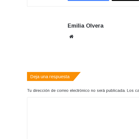
Emilia Olvera
Sitio
web
Deja una respuesta
Tu dirección de correo electrónico no será publicada.
Los c
C
o
m
e
n