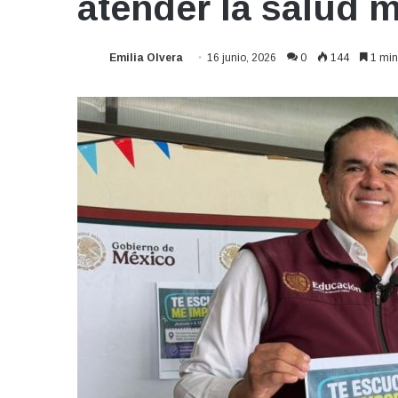
atender la salud m
Emilia Olvera
16 junio, 2026
0
144
1 min