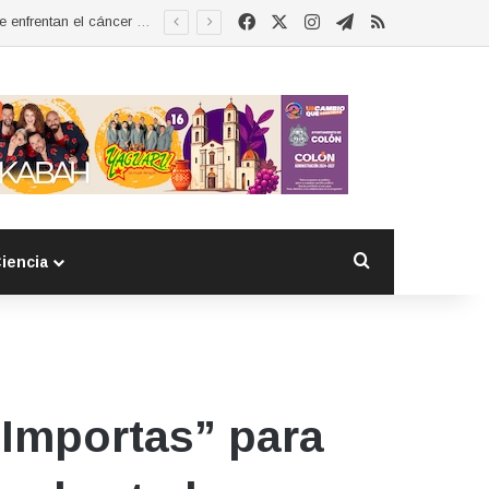
Facebook
X
Instagram
Telegram
RSS
Esther Ramírez asume la presidencia de MUCCAM San Juan del Río y refrenda compromiso con mujeres que enfrentan el cáncer de mama
Buscar por
iencia
Importas” para