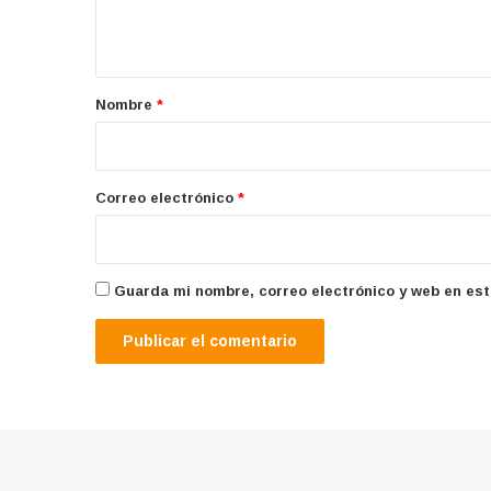
t
a
r
Nombre
*
i
o
*
Correo electrónico
*
Guarda mi nombre, correo electrónico y web en es