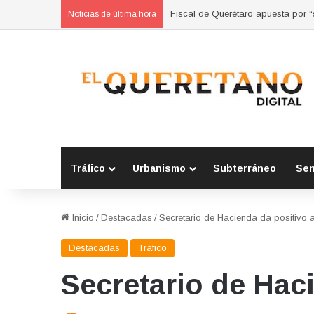
Refuerzan municipios coordinación
Noticias de última hora
Tráfico
Urbanismo
Subterráneo
Se
Inicio
/
Destacadas
/
Secretario de Hacienda da positivo 
Destacadas
Tráfico
Secretario de Hac