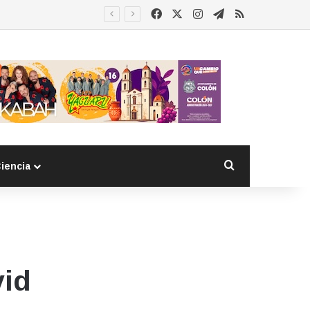
Facebook
X
Instagram
Telegram
RSS
Buscar por
iencia
vid