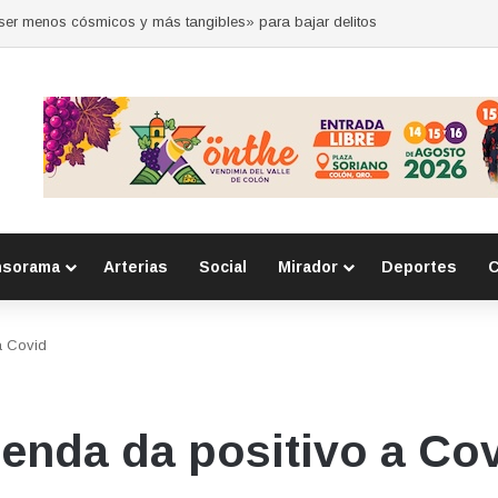
 por la seguridad durante sesión estatal realizada en La Llave
nsorama
Arterias
Social
Mirador
Deportes
C
a Covid
ienda da positivo a Co