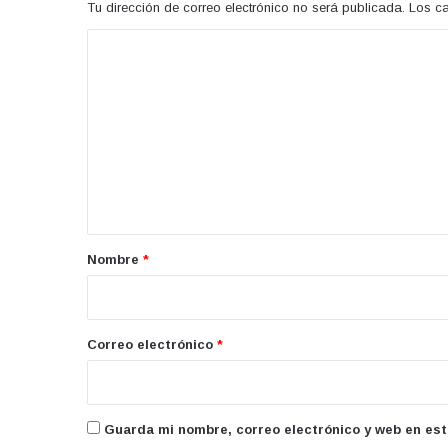
Tu dirección de correo electrónico no será publicada.
Los c
C
o
m
e
n
t
a
r
Nombre
*
i
o
*
Correo electrónico
*
Guarda mi nombre, correo electrónico y web en es