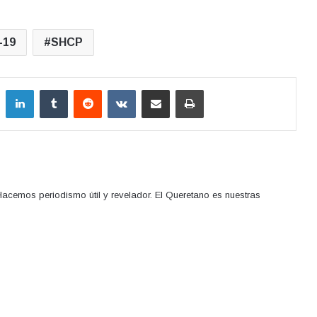
-19
SHCP
LinkedIn
Tumblr
Reddit
VKontakte
Compartir por correo electrónico
Imprimir
acemos periodismo útil y revelador. El Queretano es nuestras