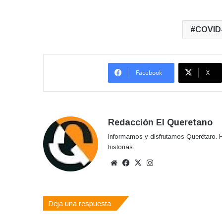
COVID
Facebook
X
Redacción El Queretano
Informamos y disfrutamos Querétaro. H
historias.
Sitio
Facebook
X
Instagram
web
Deja una respuesta