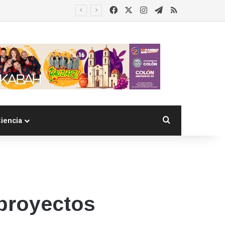
Facebook
X
Instagram
Telegram
RSS
as extranjeras
Buscar por
iencia
 proyectos