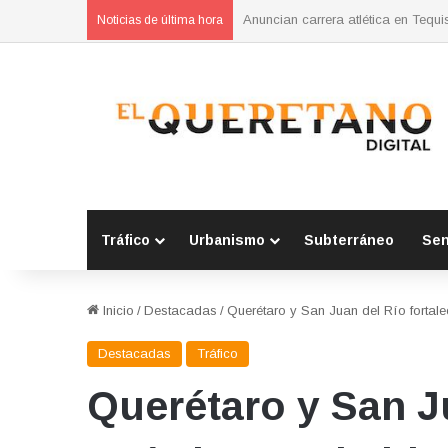
SSPM de San Juan del Río fortale
Noticias de última hora
Tráfico
Urbanismo
Subterráneo
Se
Inicio
/
Destacadas
/
Querétaro y San Juan del Río fortale
Destacadas
Tráfico
Querétaro y San J