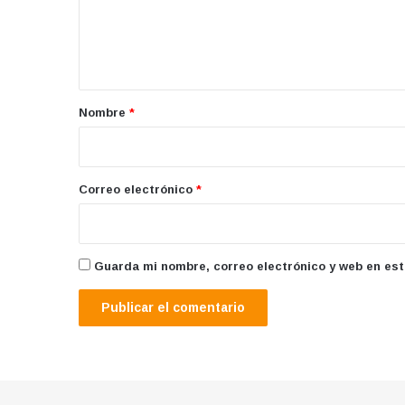
n
t
a
r
Nombre
*
i
o
*
Correo electrónico
*
Guarda mi nombre, correo electrónico y web en es