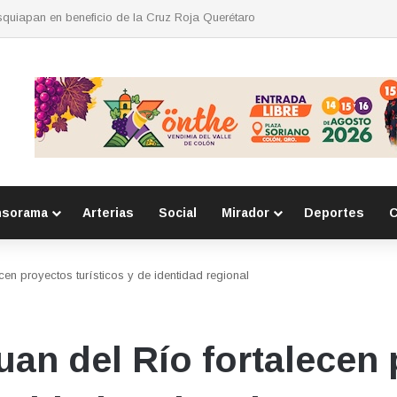
ce coordinación con Migración y Juzgado Cívico para atención de person
nsorama
Arterias
Social
Mirador
Deportes
C
cen proyectos turísticos y de identidad regional
uan del Río fortalecen