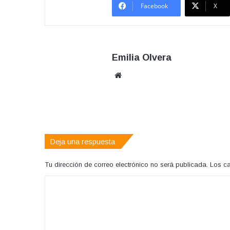
Facebook
X
Emilia Olvera
Sitio
web
Deja una respuesta
Tu dirección de correo electrónico no será publicada.
Los c
C
o
m
e