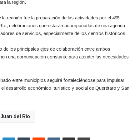
ra la región.
la reunión fue la preparación de las actividades por el 495
l Río, celebraciones que estarán acompañadas de una agenda
tadores de servicios, especialmente de los centros históricos.
o de los principales ejes de colaboración entre ambos
enen una comunicación constante para atender las necesidades
inado entre municipios seguirá fortaleciéndose para impulsar
el desarrollo económico, turístico y social de Querétaro y San
Juan del Río
LinkedIn
Tumblr
Reddit
VKontakte
Compartir por correo electrónico
Imprimir