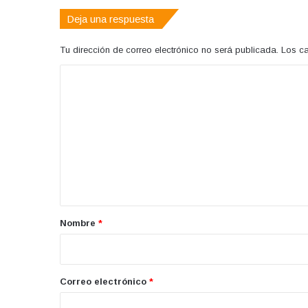
Deja una respuesta
Tu dirección de correo electrónico no será publicada.
Los c
C
o
m
e
n
t
a
r
Nombre
*
i
o
*
Correo electrónico
*