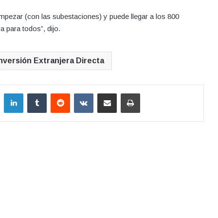
empezar (con las subestaciones) y puede llegar a los 800
a para todos”, dijo.
nversión Extranjera Directa
LinkedIn
Tumblr
Reddit
VKontakte
Compartir por correo electrónico
Imprimir