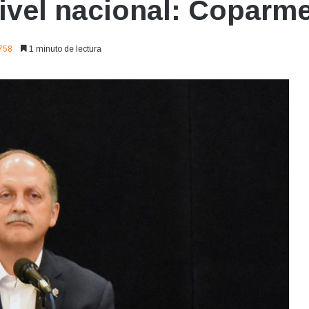
nivel nacional: Coparm
758
1 minuto de lectura