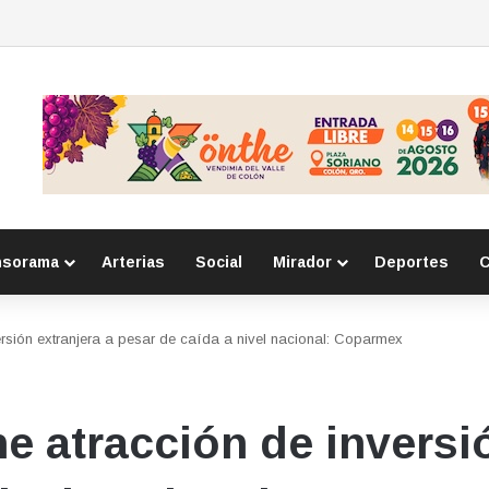
o con robos a comercio con violencia en Querétaro y Guanajuato; hay un
nsorama
Arterias
Social
Mirador
Deportes
C
ersión extranjera a pesar de caída a nivel nacional: Coparmex
e atracción de inversió