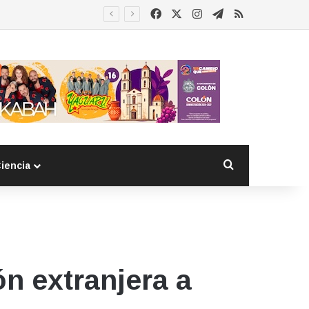
Facebook
X
Instagram
Telegram
RSS
 detenido
Buscar por
iencia
n extranjera a