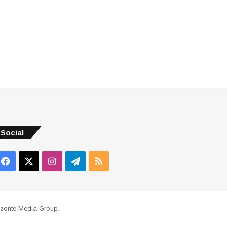
Social
Facebook
X
Instagram
Telegram
RSS
izonte Media Group
.