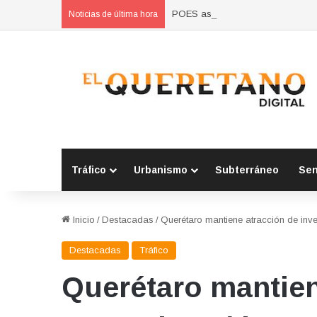
POES asegura vehículo relacionad
Noticias de última hora
Tráfico
Urbanismo
Subterráneo
Se
Inicio
/
Destacadas
/
Querétaro mantiene atracción de inv
Destacadas
Tráfico
Querétaro mantien