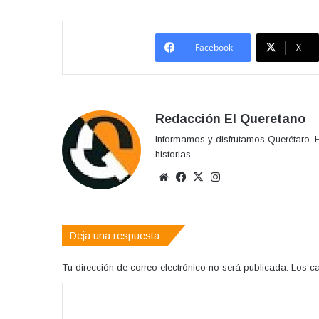
Facebook
X
Redacción El Queretano
Informamos y disfrutamos Querétaro. H
historias.
Sitio
Facebook
X
Instagram
web
Deja una respuesta
Tu dirección de correo electrónico no será publicada.
Los c
C
o