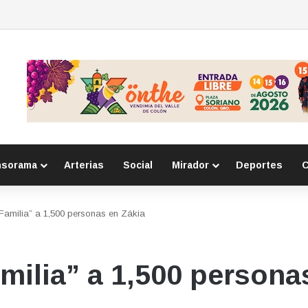
 por la seguridad durante sesión estatal realizada en La Llave
nsorama
Arterias
Social
Mirador
Deportes
C
Familia” a 1,500 personas en Zákia
milia” a 1,500 persona