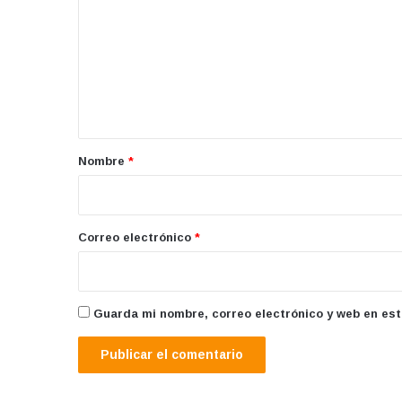
m
e
n
t
a
r
Nombre
*
i
o
*
Correo electrónico
*
Guarda mi nombre, correo electrónico y web en es