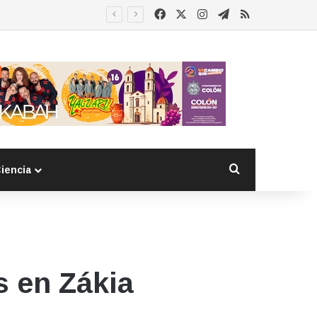
Facebook
X
Instagram
Telegram
RSS
Buscar por
iencia
s en Zákia