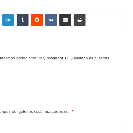
LinkedIn
Tumblr
Reddit
VKontakte
Compartir por correo electrónico
Imprimir
acemos periodismo útil y revelador. El Queretano es nuestras
ampos obligatorios están marcados con
*