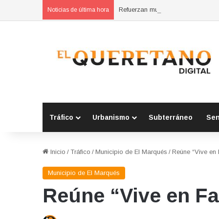
Refuerzan municipios coordinación
Noticias de última hora
Tráfico
Urbanismo
Subterráneo
Se
Inicio
/
Tráfico
/
Municipio de El Marqués
/
Reúne “Vive en 
Municipio de El Marqués
Reúne “Vive en Fa