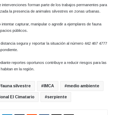
e intervenciones forman parte de los trabajos permanentes para
izada la presencia de animales silvestres en zonas urbanas.
 intentar capturar, manipular o agredir a ejemplares de fauna
spacios públicos.
istancia segura y reportar la situación al número 442 467 4777
spondiente.
diante reportes oportunos contribuye a reducir riesgos para las
habitan en la región.
fauna silvestre
IMCA
medio ambiente
onal El Cimatario
serpiente
LinkedIn
Tumblr
Reddit
VKontakte
Compartir por correo electrónico
Imprimir