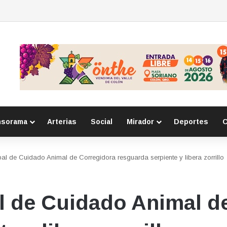
e Qrovan para evaluar el servicio
nsorama
Arterias
Social
Mirador
Deportes
C
ipal de Cuidado Animal de Corregidora resguarda serpiente y libera zorrillo
al de Cuidado Animal d