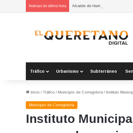
Alcalde de Huimilpan opera ruta d
Noticias de última hora
Tráfico
Urbanismo
Subterráneo
Se
Inicio
/
Tráfico
/
Municipio de Corregidora
/
Instituto Munic
Municipio de Corregidora
Instituto Municip