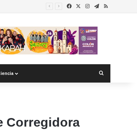
Facebook
X
Instagram
Telegram
RSS
Buscar por
iencia
e Corregidora