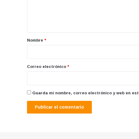
e
n
t
a
r
Nombre
*
i
o
*
Correo electrónico
*
Guarda mi nombre, correo electrónico y web en es