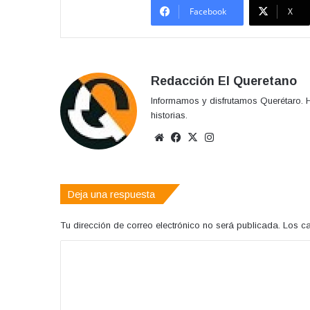
Facebook
X
Redacción El Queretano
Informamos y disfrutamos Querétaro. H
historias.
Sitio
Facebook
X
Instagram
web
Deja una respuesta
Tu dirección de correo electrónico no será publicada.
Los c
C
o
m