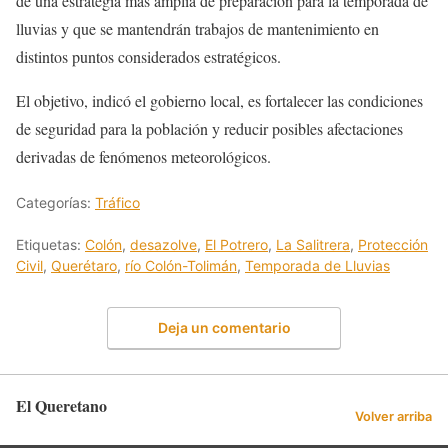
de una estrategia más amplia de preparación para la temporada de
lluvias y que se mantendrán trabajos de mantenimiento en
distintos puntos considerados estratégicos.
El objetivo, indicó el gobierno local, es fortalecer las condiciones
de seguridad para la población y reducir posibles afectaciones
derivadas de fenómenos meteorológicos.
Categorías:
Tráfico
Etiquetas:
Colón
,
desazolve
,
El Potrero
,
La Salitrera
,
Protección
Civil
,
Querétaro
,
río Colón-Tolimán
,
Temporada de Lluvias
Deja un comentario
El Queretano
Volver arriba