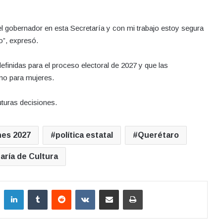
el gobernador en esta Secretaría y con mi trabajo estoy segura
”, expresó.
efinidas para el proceso electoral de 2027 y que las
mo para mujeres.
uturas decisiones.
nes 2027
política estatal
Querétaro
aría de Cultura
LinkedIn
Tumblr
Reddit
VKontakte
Compartir por correo electrónico
Imprimir