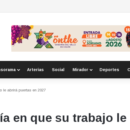
o con robos a comercio con violencia en Querétaro y Guanajuato; hay un
nsorama
Arterias
Social
Mirador
Deportes
C
o le abrirá puertas en 2027
ía en que su trabajo le