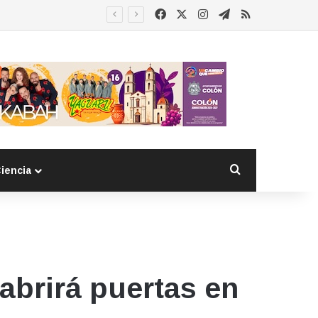
Facebook
X
Instagram
Telegram
RSS
 detenido
Buscar por
iencia
 abrirá puertas en