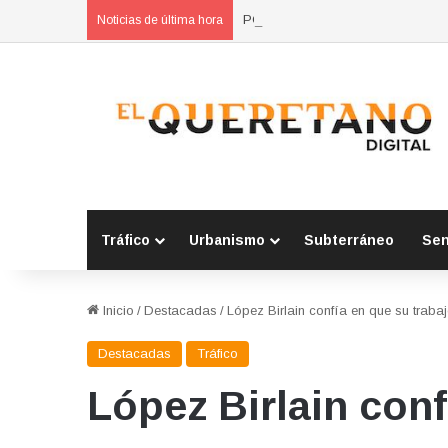
POES asegura vehículo relacionad
Noticias de última hora
Tráfico
Urbanismo
Subterráneo
Se
Inicio
/
Destacadas
/
López Birlain confía en que su trabaj
Destacadas
Tráfico
López Birlain conf