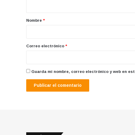
t
a
r
Nombre
*
i
o
*
Correo electrónico
*
Guarda mi nombre, correo electrónico y web en es