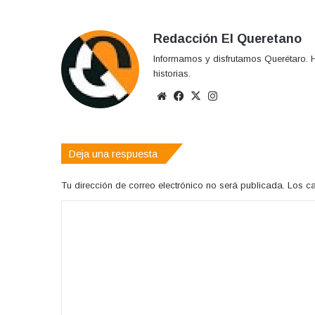
Redacción El Queretano
Informamos y disfrutamos Querétaro. H
historias.
Sitio
Facebook
X
Instagram
web
Deja una respuesta
Tu dirección de correo electrónico no será publicada.
Los c
C
o
m
e
n