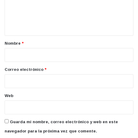
e
n
t
a
r
Nombre
*
i
o
*
Correo electrónico
*
Web
Guarda mi nombre, correo electrónico y web en este
navegador para la próxima vez que comente.