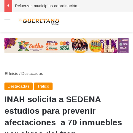
Refuerzan municipios coordinación por la seguridad durante sesión estatal realizada en La Llave
Menú
Inicio
/
Destacadas
Destacadas
Tráfico
INAH solicita a SEDENA
estudios para prevenir
afectaciones a 70 inmuebles