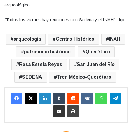
arqueológico.
“Todos los viernes hay reuniones con Sedena y el INAH”, dijo.
arqueología
Centro Histórico
INAH
patrimonio histórico
Querétaro
Rosa Estela Reyes
San Juan del Río
SEDENA
Tren México-Querétaro
LinkedIn
Tumblr
Reddit
VKontakte
WhatsApp
Teleg
Compartir por correo electrónico
Imprimir