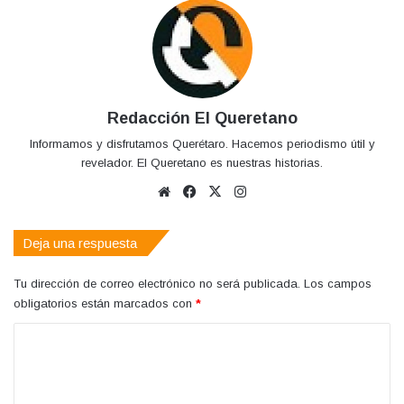
Redacción El Queretano
Informamos y disfrutamos Querétaro. Hacemos periodismo útil y
revelador. El Queretano es nuestras historias.
Sitio
Facebook
X
Instagram
web
Deja una respuesta
Tu dirección de correo electrónico no será publicada.
Los campos
obligatorios están marcados con
*
C
o
m