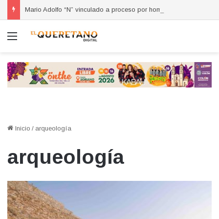
Mario Adolfo “N” vinculado a proceso por homicidio calificado ocurrido en la colonia Lázaro Cárdenas
Menú
Inicio
/
arqueología
arqueología