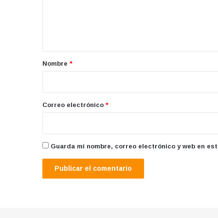
e
n
t
a
r
Nombre
*
i
o
*
Correo electrónico
*
Guarda mi nombre, correo electrónico y web en es