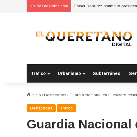
Fiscal confirma pago de reparac
Noticias de última hora
Tráfico
Urbanismo
Subterráneo
Se
Inicio
/
Destacadas
/
Guardia Nacional en Querétaro refuer
Destacadas
Tráfico
Guardia Nacional 