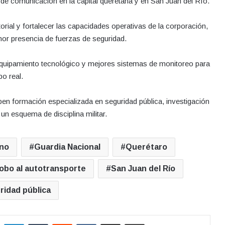
de comunicación en la capital queretana y en San Juan del Río.
torial y fortalecer las capacidades operativas de la corporación,
or presencia de fuerzas de seguridad.
equipamiento tecnológico y mejores sistemas de monitoreo para
po real.
ben formación especializada en seguridad pública, investigación
n esquema de disciplina militar.
ano
Guardia Nacional
Querétaro
obo al autotransporte
San Juan del Río
ridad pública
LinkedIn
Tumblr
Reddit
VKontakte
Compartir por correo electrónico
Imprimir