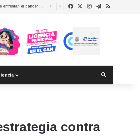
Facebook
X
Instagram
Telegram
RSS
Buscar por
iencia
strategia contra