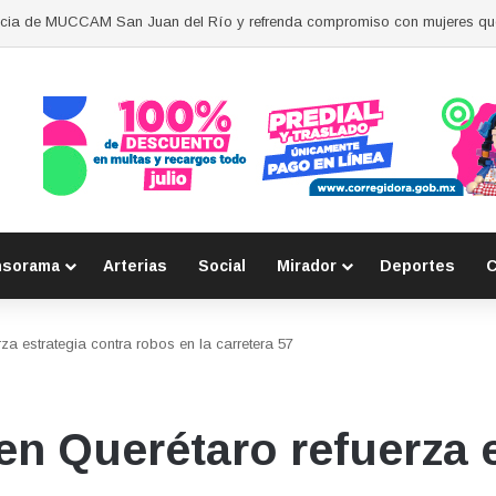
ión del daño en caso de “La Mufasa”; monto permanecerá reservado
nsorama
Arterias
Social
Mirador
Deportes
C
za estrategia contra robos en la carretera 57
en Querétaro refuerza e