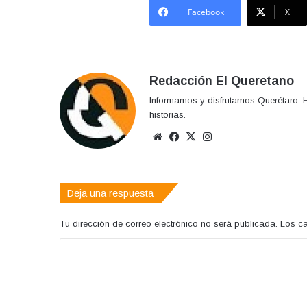
Facebook
X
Redacción El Queretano
Informamos y disfrutamos Querétaro. H
historias.
Sitio
Facebook
X
Instagram
web
Deja una respuesta
Tu dirección de correo electrónico no será publicada.
Los c
C
o
m