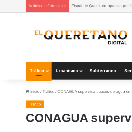
Refuerzan municipios coordinación
Noticias de última hora
Tráfico
Urbanismo
Subterráneo
Se
Inicio
/
Tráfico
/
CONAGUA supervisa cauces de agua en 
Tráfico
CONAGUA supervis