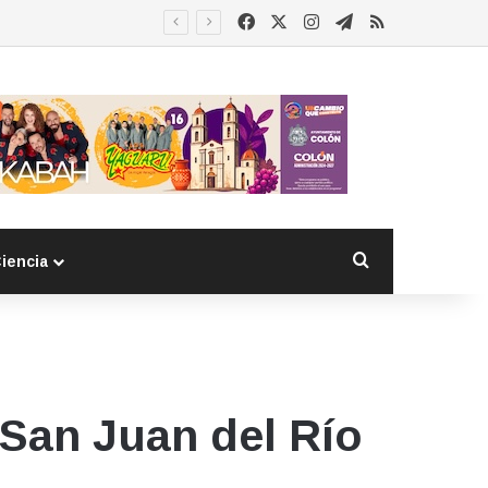
Facebook
X
Instagram
Telegram
RSS
Buscar por
iencia
San Juan del Río