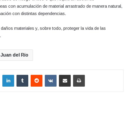
áreas con acumulación de material arrastrado de manera natural,
inación con distintas dependencias.
 daños materiales y, sobre todo, proteger la vida de las
.
Juan del Río
LinkedIn
Tumblr
Reddit
VKontakte
Compartir por correo electrónico
Imprimir