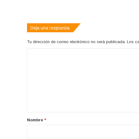
Deja una respuesta
Tu dirección de correo electrónico no será publicada.
Los c
C
o
m
e
n
t
a
r
Nombre
*
i
o