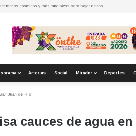
 por la seguridad durante sesión estatal realizada en La Llave
nsorama
Arterias
Social
Mirador
Deportes
C
San Juan del Río
a cauces de agua en 