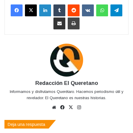
LinkedIn
Tumblr
Reddit
VKontakte
WhatsApp
Teleg
Compartir por correo electrónico
Imprimir
Redacción El Queretano
Informamos y disfrutamos Querétaro. Hacemos periodismo útil y
revelador. El Queretano es nuestras historias.
Sitio
Facebook
X
Instagram
web
Deja una respuesta