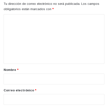
Tu dirección de correo electrónico no será publicada.
Los campos
obligatorios están marcados con
*
C
o
m
e
n
t
a
r
Nombre
*
i
o
*
Correo electrónico
*