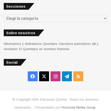
Secciones
Secciones
Sobre nosotros
Informamos y disfrutamos Querétaro. Hacemos periodismo útil y
revelador. El Queretano es nuestras historias.
Social
Facebook
X
Instagram
Telegram
RSS
© Copyright 2026, Ediciones Qromex. Todos los derechos
reservados. - Desarrollado por
Horizonte Media Group
.