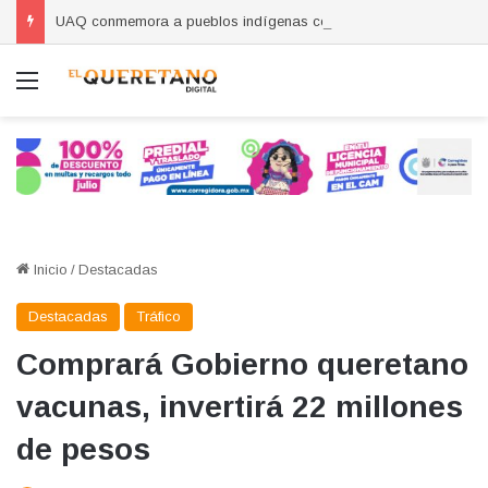
UAQ conmemora a pueblos indígenas con jornada en Amealco
Menú
Inicio
/
Destacadas
Destacadas
Tráfico
Comprará Gobierno queretano
vacunas, invertirá 22 millones
de pesos