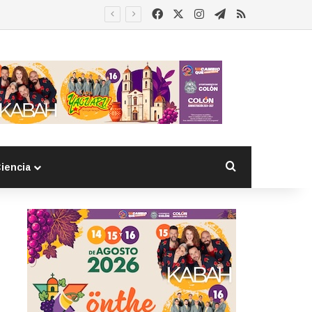
Facebook
X
Instagram
Telegram
RSS
Buscar por
iencia