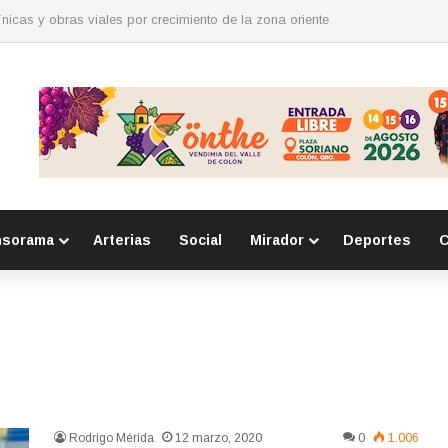
para mujeres en Huimilpan
nsorama
Arterias
Social
Mirador
Deportes
C
Rodrigo Mérida
12 marzo, 2020
0
1.006