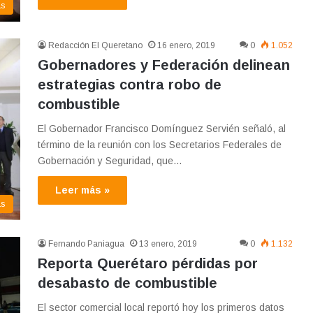
as
Redacción El Queretano
16 enero, 2019
0
1.052
Gobernadores y Federación delinean
estrategias contra robo de
combustible
El Gobernador Francisco Domínguez Servién señaló, al
término de la reunión con los Secretarios Federales de
Gobernación y Seguridad, que…
Leer más »
as
Fernando Paniagua
13 enero, 2019
0
1.132
Reporta Querétaro pérdidas por
desabasto de combustible
El sector comercial local reportó hoy los primeros datos