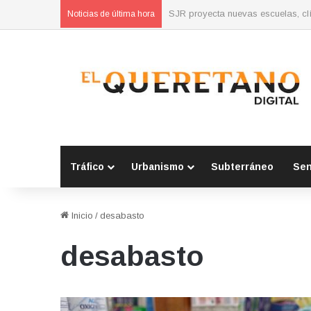
Concluyen cursos de autoempleo 
Noticias de última hora
Tráfico
Urbanismo
Subterráneo
Se
Inicio
/
desabasto
desabasto