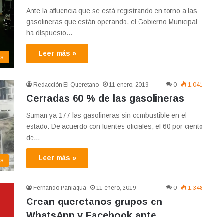
Ante la afluencia que se está registrando en torno a las
gasolineras que están operando, el Gobierno Municipal
ha dispuesto…
Leer más »
as
Redacción El Queretano
11 enero, 2019
0
1.041
Cerradas 60 % de las gasolineras
Suman ya 177 las gasolineras sin combustible en el
estado. De acuerdo con fuentes oficiales, el 60 por ciento
de…
Leer más »
as
Fernando Paniagua
11 enero, 2019
0
1.348
Crean queretanos grupos en
WhatsApp y Facebook ante