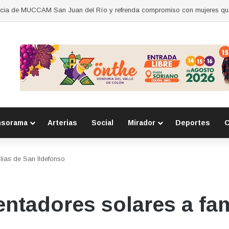
ión del daño en caso de “La Mufasa”; monto permanecerá reservado
nsorama
Arterias
Social
Mirador
Deportes
C
lias de San Ildefonso
entadores solares a fa