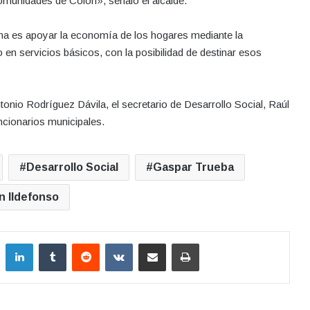
 comunidades de Colón», señaló el alcalde.
rama es apoyar la economía de los hogares mediante la
 en servicios básicos, con la posibilidad de destinar esos
ntonio Rodríguez Dávila, el secretario de Desarrollo Social, Raúl
uncionarios municipales.
Desarrollo Social
Gaspar Trueba
n Ildefonso
LinkedIn
Tumblr
Reddit
VKontakte
Compartir por correo electrónico
Imprimir