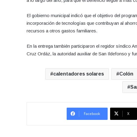
a lo largo del año, para que el beneficio llegue a más
El gobierno municipal indicó que el objetivo del prog
incorporación de tecnologías que contribuyan al ahorro
recursos a otros gastos familiares.
En la entrega también participaron el regidor síndico A
Cruz Ordáz, la autoridad auxiliar de San Ildefonso y f
calentadores solares
Colón
Sa
Facebook
X