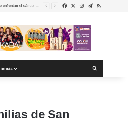
Facebook
X
Instagram
Telegram
RSS
Buscar por
iencia
milias de San