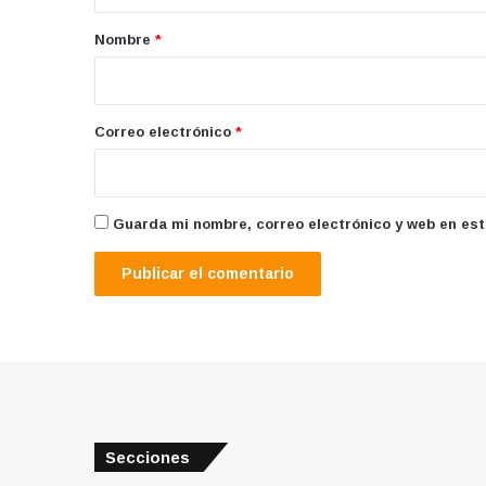
a
r
Nombre
*
i
o
*
Correo electrónico
*
Guarda mi nombre, correo electrónico y web en es
Secciones