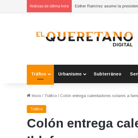
Fiscal confirma pago de reparac
Noticias de última hora
Tráfico
Urbanismo
Subterráneo
Se
Inicio
/
Tráfico
/
Colón entrega calentadores solares a fami
Tráfico
Colón entrega cal