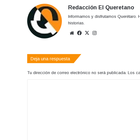
Redacción El Queretano
Informamos y disfrutamos Querétaro. H
historias.
Sitio
Facebook
X
Instagram
web
Deja una respuesta
Tu dirección de correo electrónico no será publicada.
Los c
C
o
m
e
n
t