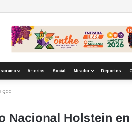
r delitos cibernéticos
nsorama
Arterias
Social
Mirador
Deportes
C
 el QCC
ro Nacional Holstein en