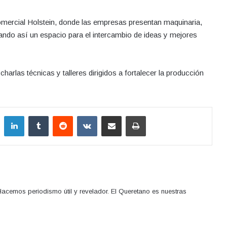
Comercial Holstein, donde las empresas presentan maquinaria,
ndo así un espacio para el intercambio de ideas y mejores
 charlas técnicas y talleres dirigidos a fortalecer la producción
LinkedIn
Tumblr
Reddit
VKontakte
Compartir por correo electrónico
Imprimir
acemos periodismo útil y revelador. El Queretano es nuestras