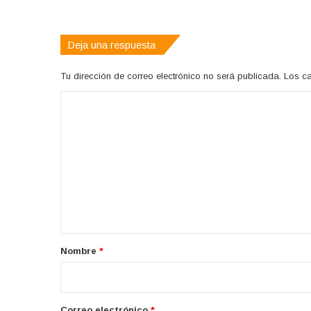
web
Deja una respuesta
Tu dirección de correo electrónico no será publicada.
Los c
C
o
m
e
n
t
a
r
Nombre
*
i
o
*
Correo electrónico
*