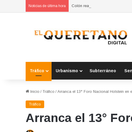
Colón realiza jornada para preveni
Noticias de última hora
Tráfico
Urbanismo
Subterráneo
Se
Inicio
/
Tráfico
/
Arranca el 13° Foro Nacional Holstein en
Tráfico
Arranca el 13° Fo