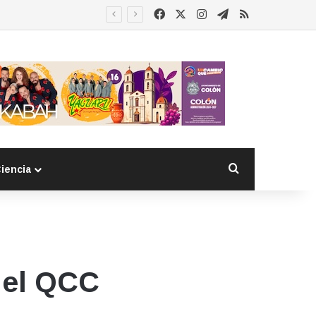
Facebook
X
Instagram
Telegram
RSS
Buscar por
iencia
 el QCC