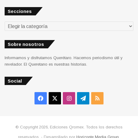
Secciones
Secciones
Sobre nosotros
Informamos y disfrutamos Querétaro. Hacemos periodismo útil y
revelador. El Queretano es nuestras historias.
Social
Facebook
X
Instagram
Telegram
RSS
© Copyright 2026, Ediciones Qromex. Todos los derechos
reservados. - Desarrollado por
Horizonte Media Group
.