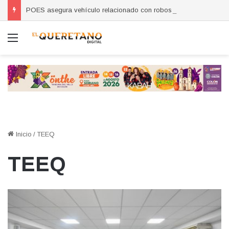
POES asegura vehículo relacionado con robos a comercio con violencia en Querétaro y Guanajuato; hay un detenido
Menú
Inicio
/
TEEQ
TEEQ