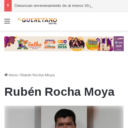
Denuncian envenenamiento de al menos 30 perros en La Llave
Menú
Inicio
/
Rubén Rocha Moya
Rubén Rocha Moya