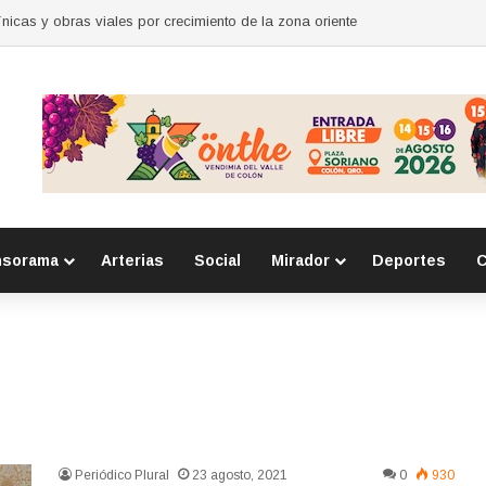
para mujeres en Huimilpan
nsorama
Arterias
Social
Mirador
Deportes
C
Periódico Plural
23 agosto, 2021
0
930