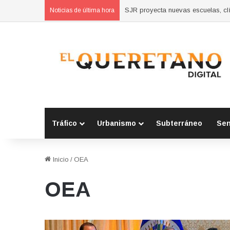
Concluyen cursos de autoempleo 
Noticias de última hora
Tráfico
Urbanismo
Subterráneo
Se
Inicio
/
OEA
OEA