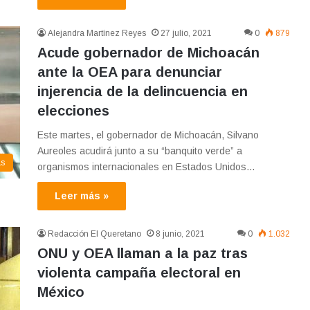
Alejandra Martínez Reyes
27 julio, 2021
0
879
Acude gobernador de Michoacán
ante la OEA para denunciar
injerencia de la delincuencia en
elecciones
Este martes, el gobernador de Michoacán, Silvano
Aureoles acudirá junto a su “banquito verde” a
as
organismos internacionales en Estados Unidos…
Leer más »
Redacción El Queretano
8 junio, 2021
0
1.032
ONU y OEA llaman a la paz tras
violenta campaña electoral en
México