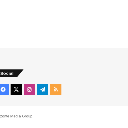
Social
Facebook
X
Instagram
Telegram
RSS
izonte Media Group
.