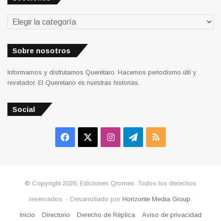
Sobre nosotros
Informamos y disfrutamos Querétaro. Hacemos periodismo útil y
revelador. El Queretano es nuestras historias.
Social
Facebook
X
Instagram
Telegram
RSS
© Copyright 2026, Ediciones Qromex. Todos los derechos
reservados. - Desarrollado por
Horizonte Media Group
.
Inicio
Directorio
Derecho de Réplica
Aviso de privacidad
Facebook
X
Instagram
Telegram
RSS