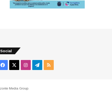
Social
Facebook
X
Instagram
Telegram
RSS
izonte Media Group
.