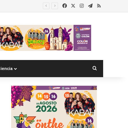
Facebook
X
Instagram
Telegram
RSS
Buscar por
iencia