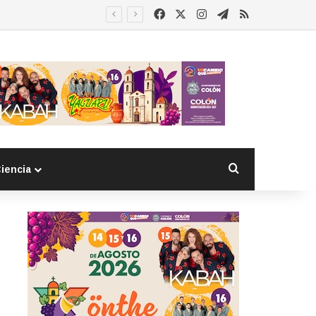
Facebook
X
Instagram
Telegram
RSS
Buscar por
iencia