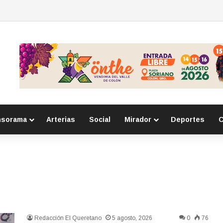
detienen a tres personas por posesión de sustancias ilícitas en Huimilpan
nsorama
Arterias
Social
Mirador
Deportes
C
Redacción El Queretano
5 agosto, 2026
0
76