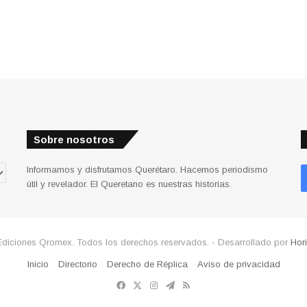
Sobre nosotros
Informamos y disfrutamos Querétaro. Hacemos periodismo
útil y revelador. El Queretano es nuestras historias.
Ediciones Qromex. Todos los derechos reservados. - Desarrollado por
Hor
Inicio
Directorio
Derecho de Réplica
Aviso de privacidad
Facebook
X
Instagram
Telegram
RSS