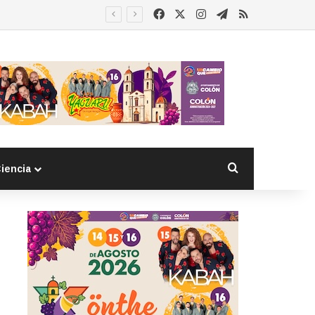
Facebook
X
Instagram
Telegram
RSS
Buscar por
iencia