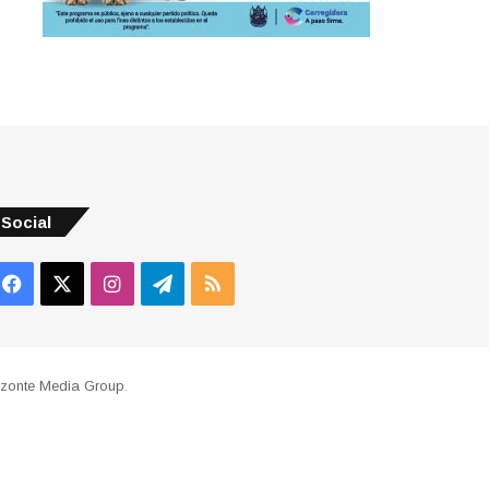
Social
Facebook
X
Instagram
Telegram
RSS
izonte Media Group
.