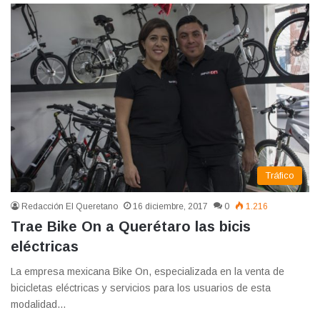
Tráfico
Redacción El Queretano
16 diciembre, 2017
0
1.216
Trae Bike On a Querétaro las bicis
eléctricas
La empresa mexicana Bike On, especializada en la venta de
bicicletas eléctricas y servicios para los usuarios de esta
modalidad…