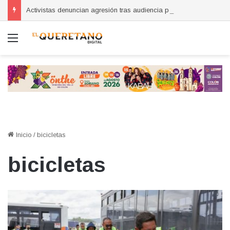
Activistas denuncian agresión tras audiencia por abuso sexual en Querétaro
Menú
Inicio
/
bicicletas
bicicletas