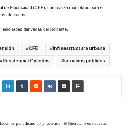
al de Electricidad (CFE), que realiza maniobras para el
eas afectadas.
esionadas derivadas del incidente.
ensión
CFE
infraestructura urbana
Residencial Galindas
servicios públicos
LinkedIn
Tumblr
Reddit
VKontakte
Compartir por correo electrónico
Imprimir
acemos periodismo útil y revelador. El Queretano es nuestras