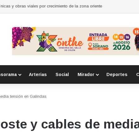
para mujeres en Huimilpan
nsorama
Arterias
Social
Mirador
Deportes
C
media tensión en Galindas
poste y cables de medi