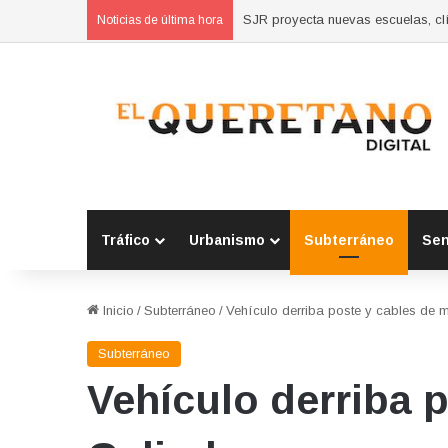
Concluyen cursos de autoempleo 
Noticias de última hora
Tráfico
Urbanismo
Subterráneo
Se
Inicio
/
Subterráneo
/
Vehículo derriba poste y cables de 
Subterráneo
Vehículo derriba 