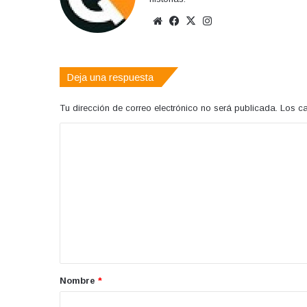
Sitio
Facebook
X
Instagram
web
Deja una respuesta
Tu dirección de correo electrónico no será publicada.
Los c
C
o
m
e
n
t
a
r
Nombre
*
i