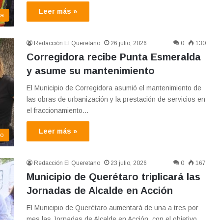
Leer más »
ra
Redacción El Queretano
26 julio, 2026
0
130
Corregidora recibe Punta Esmeralda
y asume su mantenimiento
El Municipio de Corregidora asumió el mantenimiento de
las obras de urbanización y la prestación de servicios en
el fraccionamiento…
Leer más »
co
Redacción El Queretano
23 julio, 2026
0
167
Municipio de Querétaro triplicará las
Jornadas de Alcalde en Acción
El Municipio de Querétaro aumentará de una a tres por
mes las Jornadas de Alcalde en Acción, con el objetivo…