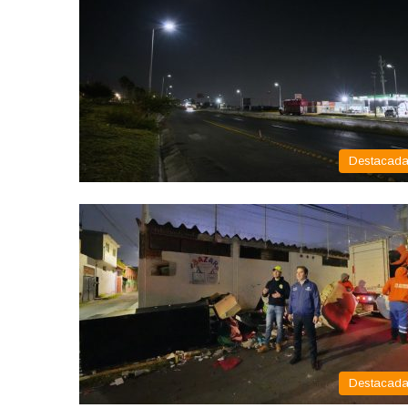
Destacad
Destacad