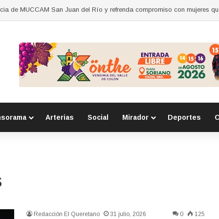
nsorama
Arterias
Social
Mirador
Deportes
C
s
Redacción El Queretano
31 julio, 2026
0
125