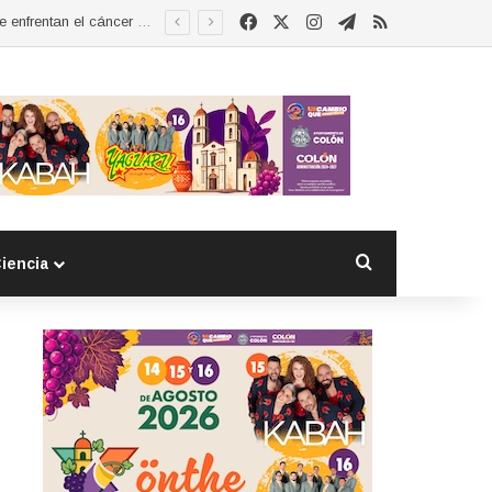
Facebook
X
Instagram
Telegram
RSS
Esther Ramírez asume la presidencia de MUCCAM San Juan del Río y refrenda compromiso con mujeres que enfrentan el cáncer de mama
Buscar por
iencia