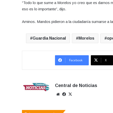
“Todo lo que sume a Morelos yo creo que es darnos m
eso es lo importante”, dijo.
Aminos. Mandos pidieron a la ciudadanía sumarse a la 
Guardia Nacional
Morelos
op
Facebook
X
Central de Noticias
Sitio
Facebook
X
web