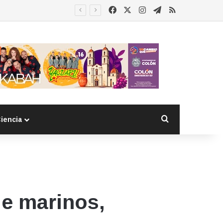
Facebook
X
Instagram
Telegram
RSS
Buscar por
iencia
de marinos,