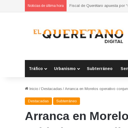
Refuerzan municipios coordinación
Noticias de última hora
Tráfico
Urbanismo
Subterráneo
Se
Inicio
/
Destacadas
/
Arranca en Morelos operativo conjun
Destacadas
Subterráneo
Arranca en Morelo