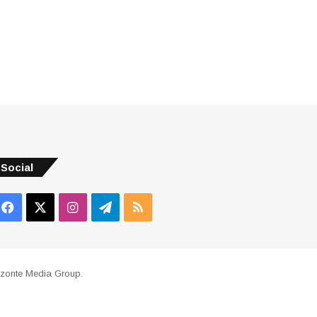
Social
Facebook
X
Instagram
Telegram
RSS
izonte Media Group
.