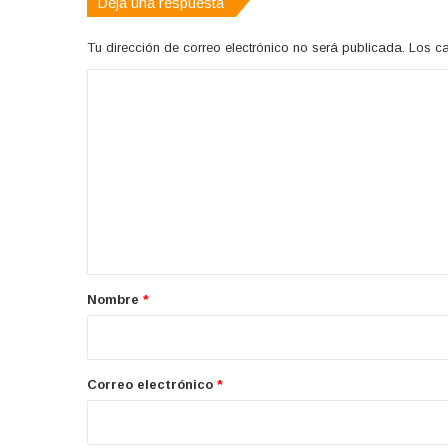
Deja una respuesta
Tu dirección de correo electrónico no será publicada.
Los c
C
o
m
e
n
t
a
r
Nombre
*
i
o
*
Correo electrónico
*