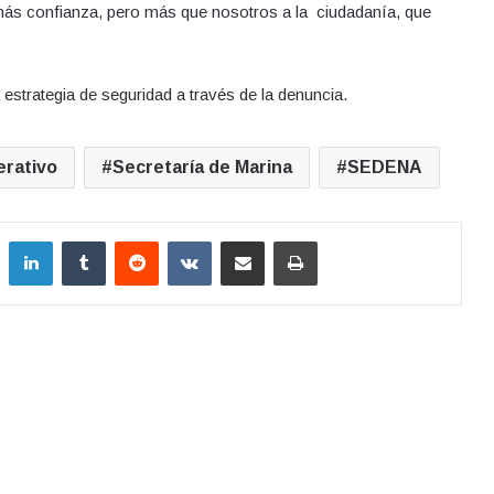
ás confianza, pero más que nosotros a la ciudadanía, que
estrategia de seguridad a través de la denuncia.
erativo
Secretaría de Marina
SEDENA
LinkedIn
Tumblr
Reddit
VKontakte
Compartir por correo electrónico
Imprimir