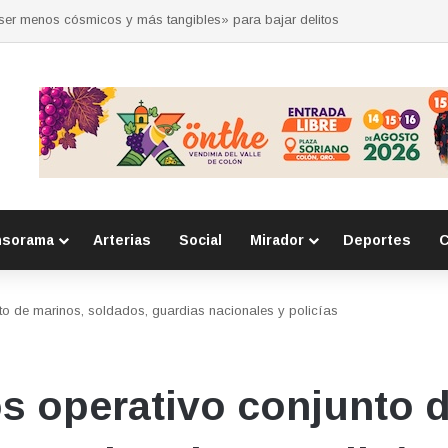
 por la seguridad durante sesión estatal realizada en La Llave
nsorama
Arterias
Social
Mirador
Deportes
C
to de marinos, soldados, guardias nacionales y policías
s operativo conjunto 