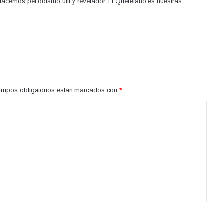
acemos periodismo útil y revelador. El Queretano es nuestras
ampos obligatorios están marcados con
*