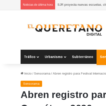
Concluyen cursos de autoempleo 
Noticias de última hora
Tráfico
Urbanismo
Subterráneo
Se
Inicio
/
Sensorama
/
Abren registro para Festival Internac
Sensorama
Abren registro par