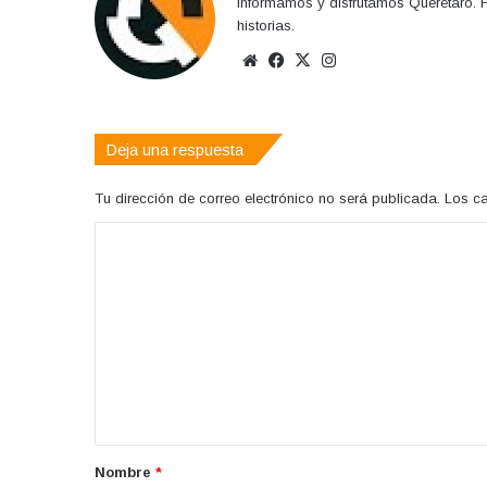
Informamos y disfrutamos Querétaro. H
historias.
Sitio
Facebook
X
Instagram
web
Deja una respuesta
Tu dirección de correo electrónico no será publicada.
Los c
C
o
m
e
n
t
a
r
Nombre
*