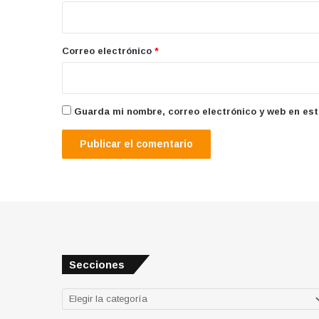
i
o
*
Correo electrónico
*
Guarda mi nombre, correo electrónico y web en es
Secciones
Secciones