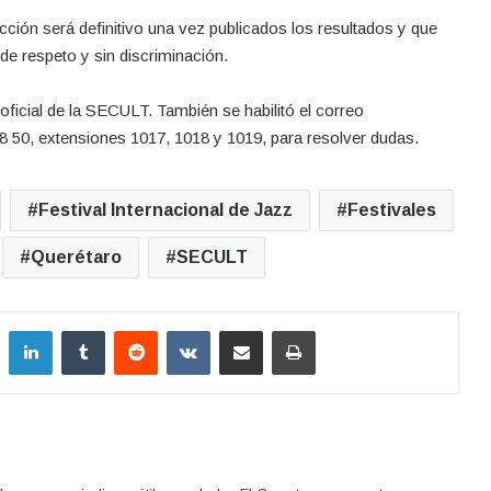
ción será definitivo una vez publicados los resultados y que
de respeto y sin discriminación.
oficial de la SECULT. También se habilitó el correo
98 50, extensiones 1017, 1018 y 1019, para resolver dudas.
Festival Internacional de Jazz
Festivales
Querétaro
SECULT
LinkedIn
Tumblr
Reddit
VKontakte
Compartir por correo electrónico
Imprimir