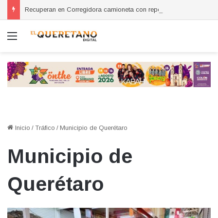
Recuperan en Corregidora camioneta con reporte de robo en San Miguel de Allende
Menú
Inicio
/
Tráfico
/
Municipio de Querétaro
Municipio de
Querétaro