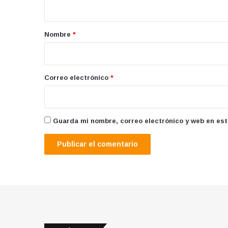
t
a
r
Nombre
*
i
o
*
Correo electrónico
*
Guarda mi nombre, correo electrónico y web en es