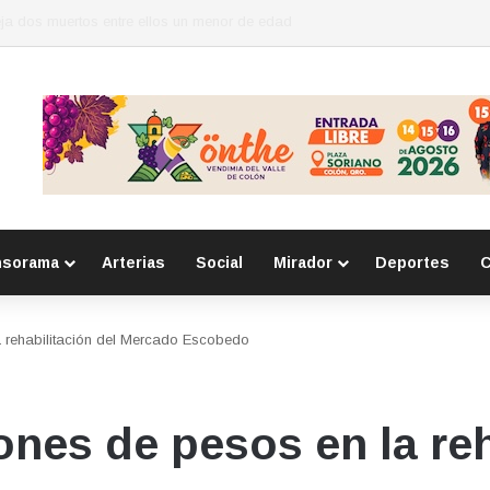
o con robos a comercio con violencia en Querétaro y Guanajuato; hay un
nsorama
Arterias
Social
Mirador
Deportes
C
la rehabilitación del Mercado Escobedo
lones de pesos en la re