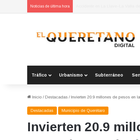
POES asegura vehículo relacionad
Noticias de última hora
Tráfico
Urbanismo
Subterráneo
Se
Inicio
/
Destacadas
/
Invierten 20.9 millones de pesos en 
Destacadas
Municipio de Querétaro
Invierten 20.9 mil