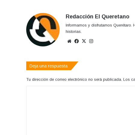
Redacción El Queretano
Informamos y disfrutamos Querétaro. H
historias.
Sitio
Facebook
X
Instagram
web
Deja una respuesta
Tu dirección de correo electrónico no será publicada.
Los c
C
o
m
e
n