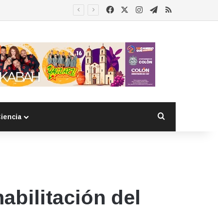
Facebook
X
Instagram
Telegram
RSS
 detenido
Buscar por
iencia
habilitación del