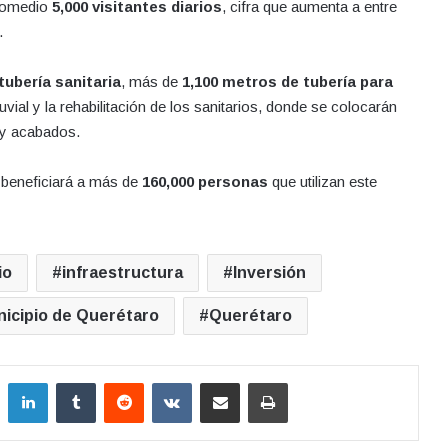
promedio
5,000 visitantes diarios
, cifra que aumenta a entre
.
tubería sanitaria
, más de
1,100 metros de tubería para
luvial y la rehabilitación de los sanitarios, donde se colocarán
 y acabados.
n beneficiará a más de
160,000 personas
que utilizan este
io
infraestructura
Inversión
icipio de Querétaro
Querétaro
LinkedIn
Tumblr
Reddit
VKontakte
Compartir por correo electrónico
Imprimir