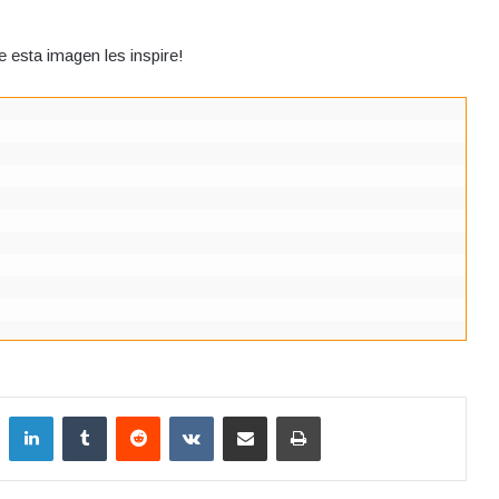
 esta imagen les inspire!
LinkedIn
Tumblr
Reddit
VKontakte
Compartir por correo electrónico
Imprimir