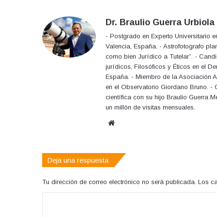
Dr. Braulio Guerra Urbiola
- Postgrado en Experto Universitario 
Valencia, España. - Astrofotografo pla
como bien Jurídico a Tutelar”. - Can
jurídicos, Filosóficos y Éticos en el 
España. - Miembro de la Asociación A
en el Observatorio Giordano Bruno. - C
científica con su hijo Braulio Guerra
un millón de visitas mensuales.
Sitio
web
Deja una respuesta
Tu dirección de correo electrónico no será publicada.
Los c
C
o