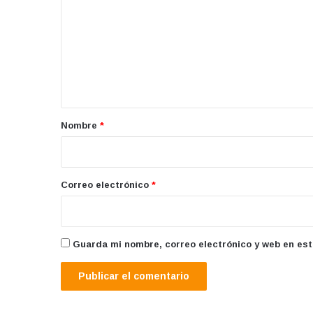
m
e
n
t
a
r
Nombre
*
i
o
*
Correo electrónico
*
Guarda mi nombre, correo electrónico y web en es