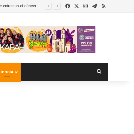
Facebook
X
Instagram
Telegram
RSS
Esther Ramírez asume la presidencia de MUCCAM San Juan del Río y refrenda compromiso con mujeres que enfrentan el cáncer de mama
Buscar por
iencia