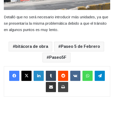
Detalló que no será necesario introducir más unidades, ya que
se presentaría la misma problemática debido a que el tránsito
en algunos puntos es muy lento.
bitácora de obra
Paseo 5 de Febrero
Paseo5F
LinkedIn
Tumblr
Reddit
VKontakte
WhatsApp
Teleg
Compartir por correo electrónico
Imprimir