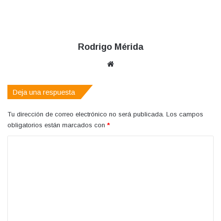
Rodrigo Mérida
Sitio
web
Deja una respuesta
Tu dirección de correo electrónico no será publicada.
Los campos
obligatorios están marcados con
*
C
o
m
e
n
t