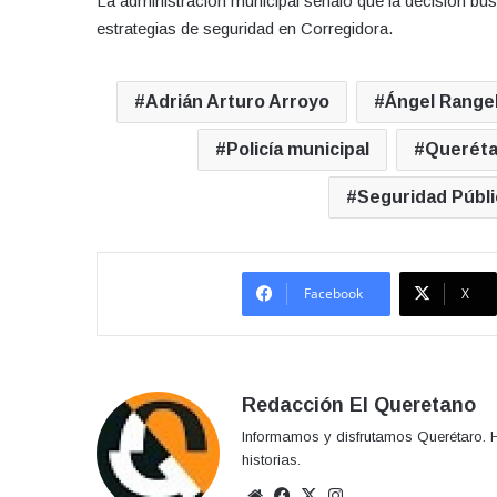
La administración municipal señaló que la decisión busc
estrategias de seguridad en Corregidora.
Adrián Arturo Arroyo
Ángel Range
Policía municipal
Queréta
Seguridad Públi
Facebook
X
Redacción El Queretano
Informamos y disfrutamos Querétaro. H
historias.
Sitio
Facebook
X
Instagram