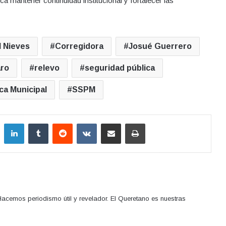
a mantener continuidad institucional y fortalecer las
l Nieves
Corregidora
Josué Guerrero
ro
relevo
seguridad pública
ca Municipal
SSPM
LinkedIn
Tumblr
Reddit
VKontakte
Compartir por correo electrónico
Imprimir
acemos periodismo útil y revelador. El Queretano es nuestras