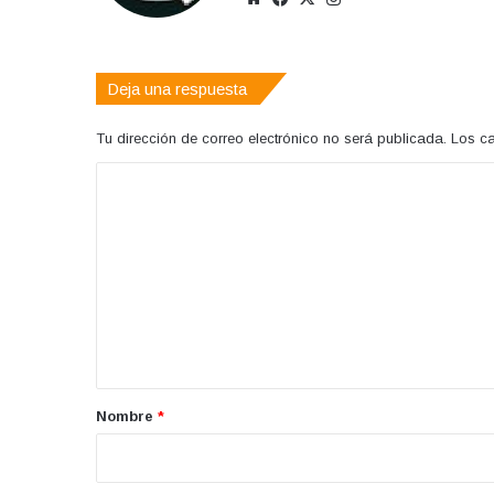
web
Deja una respuesta
Tu dirección de correo electrónico no será publicada.
Los c
C
o
m
e
n
t
a
r
Nombre
*
i
o