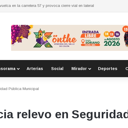
nsorama
Arterias
Social
Mirador
Deportes
C
idad Pública Municipal
ia relevo en Segurida