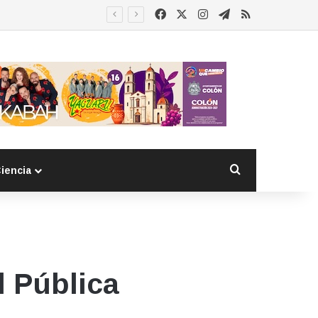
Facebook
X
Instagram
Telegram
RSS
Esther Ramírez asume la presidencia de MUCCAM San Juan del Río y refrenda compromiso con mujeres que enfrentan el cáncer de mama
Buscar por
iencia
d Pública